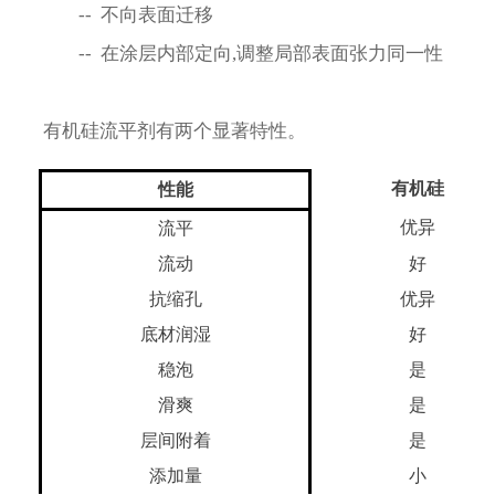
  --  不向表面迁移
  --  在涂层内部定向,调整局部表面张力同一性
 有机硅流平剂有两个显著特性。
有机硅
性能
优异
流平
流动
好
抗缩孔
优异
底材润湿
好
稳泡
是
滑爽
是
层间附着
是
添加量
小