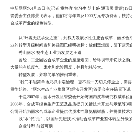
中新网丽水4月19日电(记者 童静宜 实习生 胡丰盛 通讯员 雷蕾
管委会主任陈景飞表示，他们将每年筹及1000万元专项资金，扶
合成革产业的绿色转型。
从“环境无法承受之重”，到戮力发展水性生态合成革，丽水合成革
业的转型升级时间表和路径图已经明确标：放倒黑烟囱，留下蓝天
秀山丽水 视生态工业为发展之王道
曾经，工业园区合成革企业的座座烟囱，给环境带来切肤之恸。
大量的有机废气、废水和危险固废，并且能耗较大。
转型发展，并非简单的推倒重来。
"我们不能简单地只抓末端治理，更不能一刀切关停企业，需要
贯彻始终。”丽水生态产业集聚区(经济开发区)管委会主任陈景飞说
于是2007年，丽水开发区管委会开始与国内皮革研究权威单位
2008年，合成革绿色生产工艺及品质提升关键技术开发与示范等3项
公司开始为丽水合成革企业提供优质水性聚氨酯树脂，并提供技术
以“水”代“油”，以国际先进技术推动合成革产业整体转型升级
企业转型 前景可期