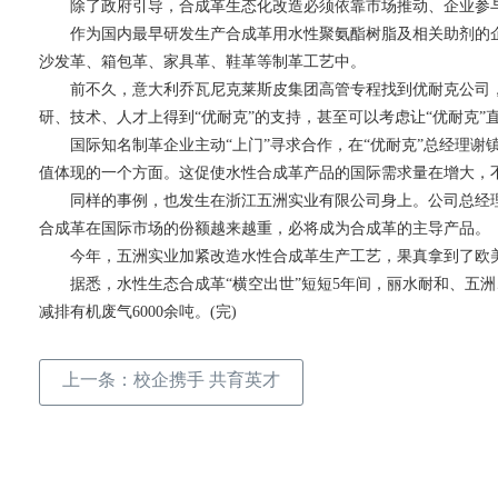
除了政府引导，合成革生态化改造必须依靠市场推动、企业参与
作为国内最早研发生产合成革用水性聚氨酯树脂及相关助剂的企
沙发革、箱包革、家具革、鞋革等制革工艺中。
前不久，意大利乔瓦尼克莱斯皮集团高管专程找到优耐克公司，他
研、技术、人才上得到“优耐克”的支持，甚至可以考虑让“优耐克
国际知名制革企业主动“上门”寻求合作，在“优耐克”总经理谢
值体现的一个方面。这促使水性合成革产品的国际需求量在增大，
同样的事例，也发生在浙江五洲实业有限公司身上。公司总经理
合成革在国际市场的份额越来越重，必将成为合成革的主导产品。
今年，五洲实业加紧改造水性合成革生产工艺，果真拿到了欧
据悉，水性生态合成革“横空出世”短短5年间，丽水耐和、五洲、
减排有机废气6000余吨。(完)
上一条：
校企携手 共育英才